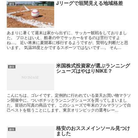
Jリーグで垣間見える地域格差
趣味
あまりに暑くて週末は家から出ずに、サッカー観戦をしておりまし
た。 プロとはいえ、酷暑の中でサッカーをするのは苦行ですよ
ね…。 近い将来に夏開幕に移行するようですが、賢明な判断だと思
います。 気温35度とかでするスポーツではないです…。 そん...
米国株式投資家が選ぶランニング
趣味
シューズはやはりNIKE？
こんにちは、ゴレイです。定例的に行われている楽天お買い物マラソ
ン開催中に、ついポチッとランニングシューズを買ってしまいまし
た。冒頭の写真の商品です。このシューズで年末のフルマラソンで自
己ベストを狙うことにします。東京オリンピックの選考レー...
格安のおススメインソール見つけ
趣味
ました