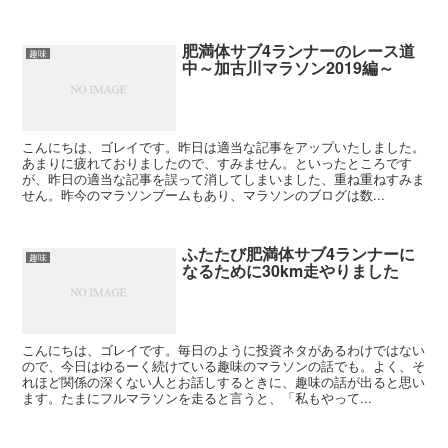
肥満体サブ4ランナーのレース道
趣味
中～加古川マラソン2019編～
こんにちは、ゴレイです。昨日は適当な記事をアップいたしました。
あまりに疲れておりましたので、すみません。といったところです
が、昨日の適当な記事を誤って消してしまいました、重ね重ねすみま
せん。昨今のマラソンブームもあり、マラソンのブログは数...
ふたたび肥満体サブ4ランナーに
趣味
なるために30km走やりました
こんにちは、ゴレイです。毎日のように投資ネタがあるわけではない
ので、今日はゆるーく続けている趣味のマラソンの話でも。よく、そ
れほど関係の深くない人とお話しするときに、趣味の話が出ると思い
ます。たまにフルマラソンを走ると言うと、「私もやって...