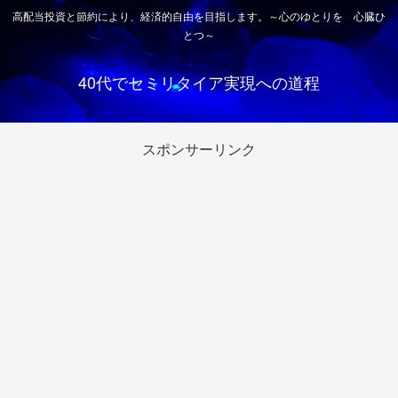
高配当投資と節約により、経済的自由を目指します。～心のゆとりを 心臓ひ
とつ～
40代でセミリタイア実現への道程
スポンサーリンク