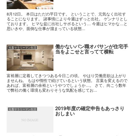
8月12日。 本日はただの平日です。 ということで、元気なく出社す
ることになります。 諸事情により今週はずっと出社。 ゲンナリとし
ております。 ヒマな盆に出社しサボるという… 今週はヒマかな…と
思いきや、面倒な仕事が溜まっている状態...
働かないパン職オバサンが住宅手
社畜サラリーマン生活
当をよこせと言ってて横転
富裕層に定着してきつつある今日この頃。 やはり労働意欲は上がり
ませんね。 もはや惰性で続けているという状態。 言葉を変えるので
あれば、富裕層の余裕というやつでしょうか…。 さて、向こう数年
で弊社の働く環境も変わりそうな気配を感じてお...
2019年度の確定申告もあっさり
社畜サラリーマン生活
おしまい