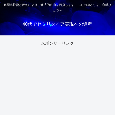
高配当投資と節約により、経済的自由を目指します。～心のゆとりを 心臓ひ
とつ～
40代でセミリタイア実現への道程
スポンサーリンク