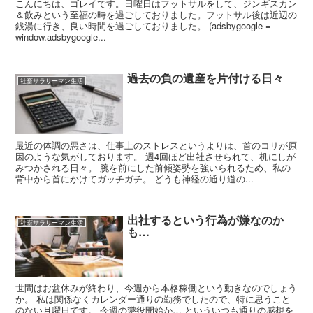
こんにちは、ゴレイです。日曜日はフットサルをして、ジンギスカン
＆飲みという至福の時を過ごしておりました。フットサル後は近辺の
銭湯に行き、良い時間を過ごしておりました。 (adsbygoogle =
window.adsbygoogle...
過去の負の遺産を片付ける日々
社畜サラリーマン生活
最近の体調の悪さは、仕事上のストレスというよりは、首のコリが原
因のような気がしております。 週4回ほど出社させられて、机にしが
みつかされる日々。 腕を前にした前傾姿勢を強いられるため、私の
背中から首にかけてガッチガチ。 どうも神経の通り道の...
出社するという行為が嫌なのか
社畜サラリーマン生活
も…
世間はお盆休みが終わり、今週から本格稼働という動きなのでしょう
か。 私は関係なくカレンダー通りの勤務でしたので、特に思うこと
のない月曜日です。 今週の懲役開始か… といういつも通りの感想を