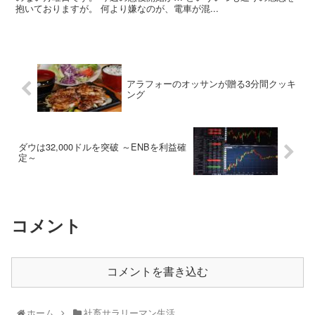
抱いておりますが。 何より嫌なのが、電車が混...
アラフォーのオッサンが贈る3分間クッキ
ング
ダウは32,000ドルを突破 ～ENBを利益確
定～
コメント
コメントを書き込む
ホーム
社畜サラリーマン生活