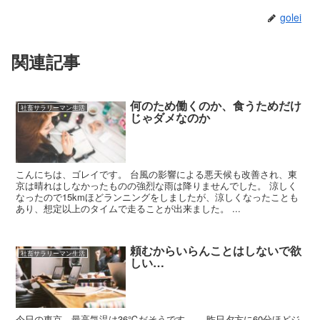
golei
関連記事
何のため働くのか、食うためだけ
社畜サラリーマン生活
じゃダメなのか
こんにちは、ゴレイです。 台風の影響による悪天候も改善され、東
京は晴れはしなかったものの強烈な雨は降りませんでした。 涼しく
なったので15kmほどランニングをしましたが、涼しくなったことも
あり、想定以上のタイムで走ることが出来ました。 ...
頼むからいらんことはしないで欲
社畜サラリーマン生活
しい…
今日の東京、最高気温は36℃だそうです…。 昨日夕方に60分ほどジ