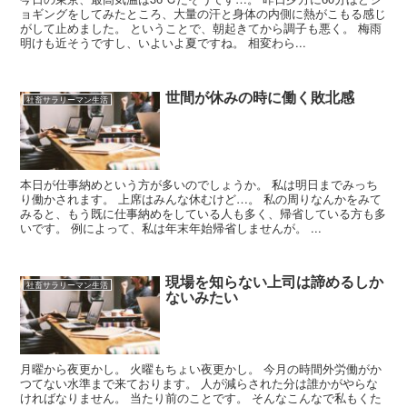
ョギングをしてみたところ、大量の汗と身体の内側に熱がこもる感じ
がして止めました。 ということで、朝起きてから調子も悪く。 梅雨
明けも近そうですし、いよいよ夏ですね。 相変わら...
世間が休みの時に働く敗北感
社畜サラリーマン生活
本日が仕事納めという方が多いのでしょうか。 私は明日までみっち
り働かされます。 上席はみんな休むけど…。 私の周りなんかをみて
みると、もう既に仕事納めをしている人も多く、帰省している方も多
いです。 例によって、私は年末年始帰省しませんが。 ...
現場を知らない上司は諦めるしか
社畜サラリーマン生活
ないみたい
月曜から夜更かし。 火曜もちょい夜更かし。 今月の時間外労働がか
つてない水準まで来ております。 人が減らされた分は誰かがやらな
ければなりません。 当たり前のことです。 そんなこんなで私もくた