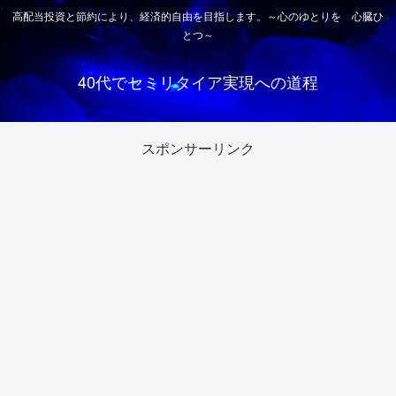
高配当投資と節約により、経済的自由を目指します。～心のゆとりを 心臓ひ
とつ～
40代でセミリタイア実現への道程
スポンサーリンク