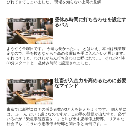
びれてきてしまいました。 現場を知らない上司の見解...
昼休み時間に打ち合わせを設定す
社畜サラリーマン生活
るバカ
ようやく金曜日です。 今週も長かった…。 とはいえ、本日は残業確
定なので、手を抜きながら至高の金曜日を手に入れたいと思います。
それはそうと、わけわからん打ち合わせに呼ばれて…。 それが11時
30分スタートと、昼休み時間に設定されました。 ...
社畜が入金力を高めるために必要
社畜サラリーマン生活
なマインド
東京では新型コロナの感染者数が3万人を超えたようです。 個人的に
は、 ふーん という感じなのですが、この手の話題が出だすと、必ず
いるのが「緊急事態宣言を！」と叫び出す思考停止野郎。 リアルな
社会でも、こういう思考停止野郎と関わると面倒です。...