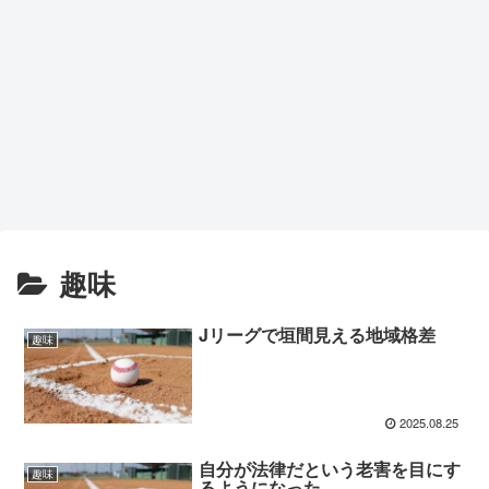
趣味
Jリーグで垣間見える地域格差
趣味
2025.08.25
自分が法律だという老害を目にす
趣味
るようになった