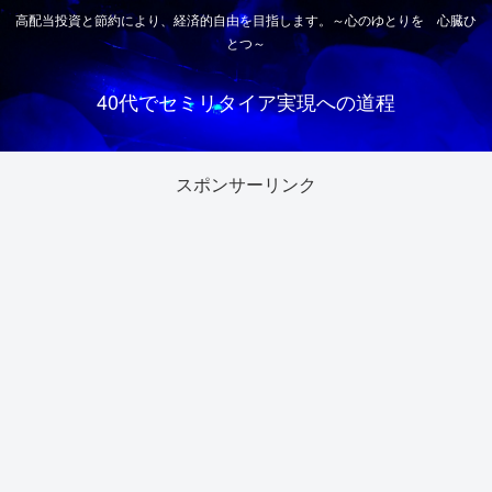
高配当投資と節約により、経済的自由を目指します。～心のゆとりを 心臓ひ
とつ～
40代でセミリタイア実現への道程
スポンサーリンク