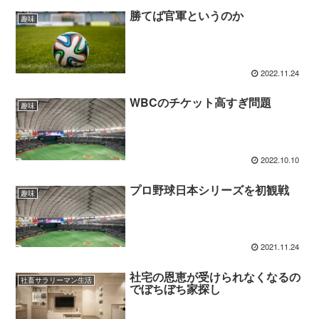
勝てば官軍というのか
趣味
2022.11.24
WBCのチケット高すぎ問題
趣味
2022.10.10
プロ野球日本シリーズを初観戦
趣味
2021.11.24
社宅の恩恵が受けられなくなるの
社畜サラリーマン生活
でぼちぼち家探し