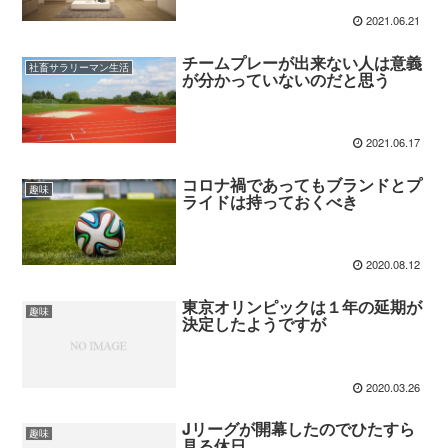
2021.06.21
チームプレーが出来ない人は意義
社畜サラリーマン生活
が分かっていないのだと思う
2021.06.17
コロナ禍であってもブランドとプ
趣味
ライドは持っておくべき
2020.08.12
東京オリンピックは１年の延期が
趣味
決定したようですが
2020.03.26
Jリーグが開幕したのでひたすら
趣味
見る休日